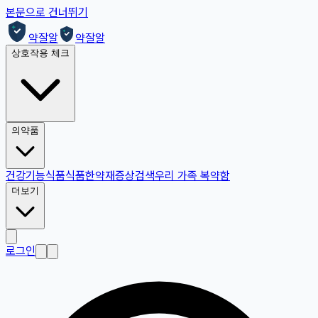
본문으로 건너뛰기
약잘알
약잘알
상호작용 체크
의약품
건강기능식품
식품
한약재
증상검색
우리 가족 복약함
더보기
로그인