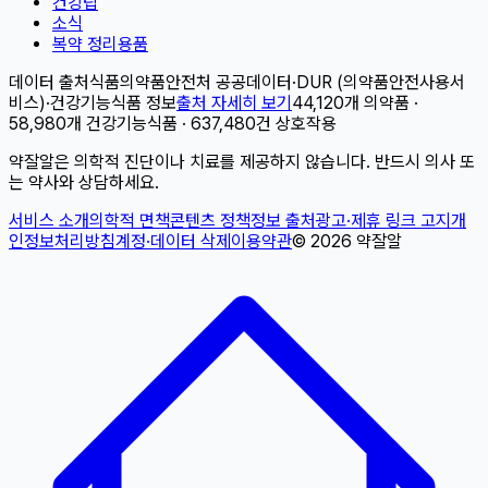
건강팁
소식
복약 정리용품
데이터 출처
식품의약품안전처 공공데이터
·
DUR (의약품안전사용서
비스)
·
건강기능식품 정보
출처 자세히 보기
44,120개 의약품 ·
58,980개 건강기능식품 · 637,480건 상호작용
약잘알은 의학적 진단이나 치료를 제공하지 않습니다. 반드시 의사 또
는 약사와 상담하세요.
서비스 소개
의학적 면책
콘텐츠 정책
정보 출처
광고·제휴 링크 고지
개
인정보처리방침
계정·데이터 삭제
이용약관
©
2026
약잘알