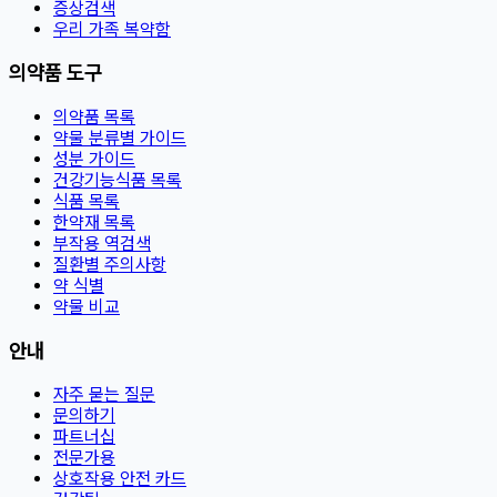
증상검색
우리 가족 복약함
의약품 도구
의약품 목록
약물 분류별 가이드
성분 가이드
건강기능식품 목록
식품 목록
한약재 목록
부작용 역검색
질환별 주의사항
약 식별
약물 비교
안내
자주 묻는 질문
문의하기
파트너십
전문가용
상호작용 안전 카드