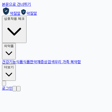
본문으로 건너뛰기
약잘알
약잘알
상호작용 체크
의약품
건강기능식품
식품
한약재
증상검색
우리 가족 복약함
더보기
로그인