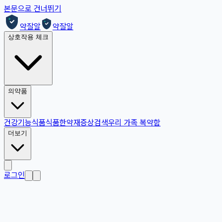
본문으로 건너뛰기
약잘알
약잘알
상호작용 체크
의약품
건강기능식품
식품
한약재
증상검색
우리 가족 복약함
더보기
로그인