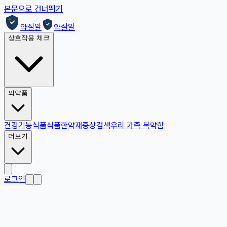
본문으로 건너뛰기
약잘알
약잘알
상호작용 체크
의약품
건강기능식품
식품
한약재
증상검색
우리 가족 복약함
더보기
로그인