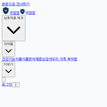
본문으로 건너뛰기
약잘알
약잘알
상호작용 체크
의약품
건강기능식품
식품
한약재
증상검색
우리 가족 복약함
더보기
로그인