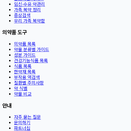
임신·수유 약관리
가족 복약 정리
증상검색
우리 가족 복약함
의약품 도구
의약품 목록
약물 분류별 가이드
성분 가이드
건강기능식품 목록
식품 목록
한약재 목록
부작용 역검색
질환별 주의사항
약 식별
약물 비교
안내
자주 묻는 질문
문의하기
파트너십