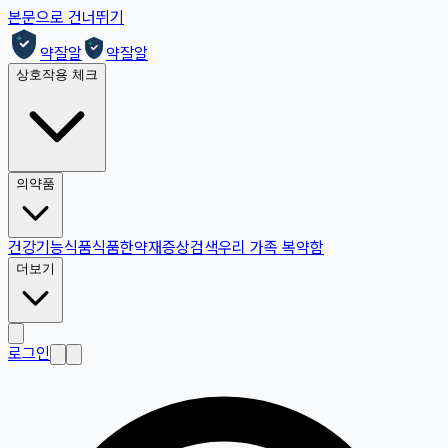
본문으로 건너뛰기
약잘알
약잘알
상호작용 체크
의약품
건강기능식품
식품
한약재
증상검색
우리 가족 복약함
더보기
로그인