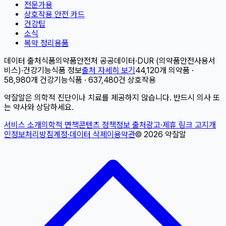
전문가용
상호작용 안전 카드
건강팁
소식
복약 정리용품
데이터 출처
식품의약품안전처 공공데이터
·
DUR (의약품안전사용서
비스)
·
건강기능식품 정보
출처 자세히 보기
44,120개 의약품 ·
58,980개 건강기능식품 · 637,480건 상호작용
약잘알은 의학적 진단이나 치료를 제공하지 않습니다. 반드시 의사 또
는 약사와 상담하세요.
서비스 소개
의학적 면책
콘텐츠 정책
정보 출처
광고·제휴 링크 고지
개
인정보처리방침
계정·데이터 삭제
이용약관
©
2026
약잘알