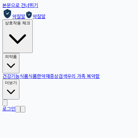
본문으로 건너뛰기
약잘알
약잘알
상호작용 체크
의약품
건강기능식품
식품
한약재
증상검색
우리 가족 복약함
더보기
로그인