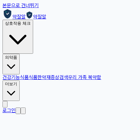
본문으로 건너뛰기
약잘알
약잘알
상호작용 체크
의약품
건강기능식품
식품
한약재
증상검색
우리 가족 복약함
더보기
로그인