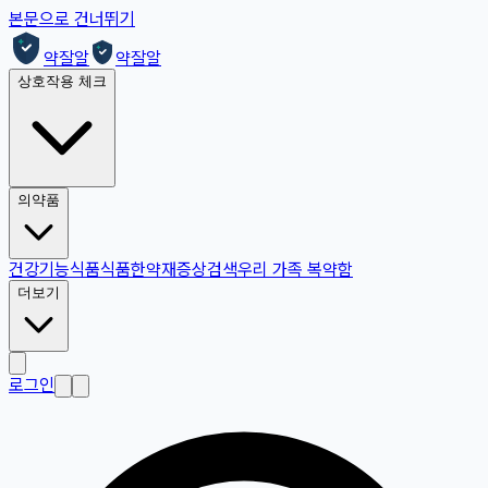
본문으로 건너뛰기
약잘알
약잘알
상호작용 체크
의약품
건강기능식품
식품
한약재
증상검색
우리 가족 복약함
더보기
로그인