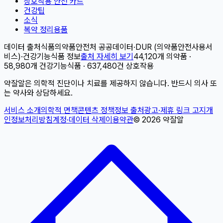
상호작용 안전 카드
건강팁
소식
복약 정리용품
데이터 출처
식품의약품안전처 공공데이터
·
DUR (의약품안전사용서
비스)
·
건강기능식품 정보
출처 자세히 보기
44,120개 의약품 ·
58,980개 건강기능식품 · 637,480건 상호작용
약잘알은 의학적 진단이나 치료를 제공하지 않습니다. 반드시 의사 또
는 약사와 상담하세요.
서비스 소개
의학적 면책
콘텐츠 정책
정보 출처
광고·제휴 링크 고지
개
인정보처리방침
계정·데이터 삭제
이용약관
©
2026
약잘알