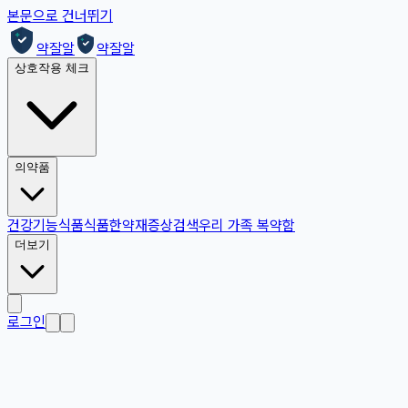
본문으로 건너뛰기
약잘알
약잘알
상호작용 체크
의약품
건강기능식품
식품
한약재
증상검색
우리 가족 복약함
더보기
로그인