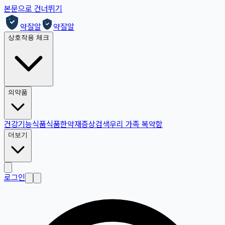
본문으로 건너뛰기
약잘알
약잘알
상호작용 체크
의약품
건강기능식품
식품
한약재
증상검색
우리 가족 복약함
더보기
로그인