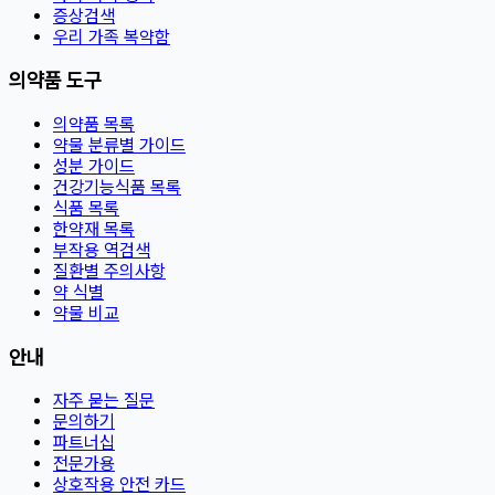
증상검색
우리 가족 복약함
의약품 도구
의약품 목록
약물 분류별 가이드
성분 가이드
건강기능식품 목록
식품 목록
한약재 목록
부작용 역검색
질환별 주의사항
약 식별
약물 비교
안내
자주 묻는 질문
문의하기
파트너십
전문가용
상호작용 안전 카드