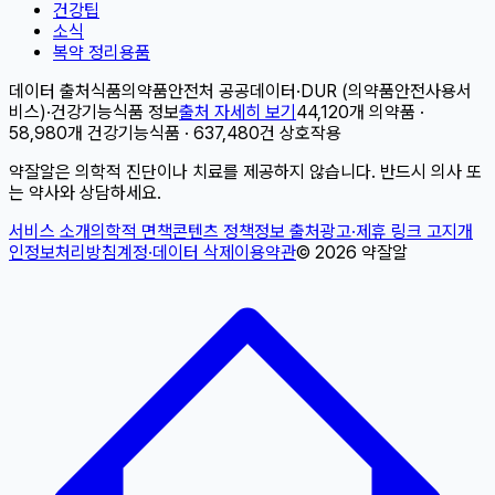
건강팁
소식
복약 정리용품
데이터 출처
식품의약품안전처 공공데이터
·
DUR (의약품안전사용서
비스)
·
건강기능식품 정보
출처 자세히 보기
44,120개 의약품 ·
58,980개 건강기능식품 · 637,480건 상호작용
약잘알은 의학적 진단이나 치료를 제공하지 않습니다. 반드시 의사 또
는 약사와 상담하세요.
서비스 소개
의학적 면책
콘텐츠 정책
정보 출처
광고·제휴 링크 고지
개
인정보처리방침
계정·데이터 삭제
이용약관
©
2026
약잘알