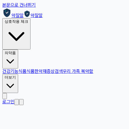
본문으로 건너뛰기
약잘알
약잘알
상호작용 체크
의약품
건강기능식품
식품
한약재
증상검색
우리 가족 복약함
더보기
로그인