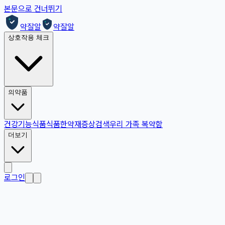
본문으로 건너뛰기
약잘알
약잘알
상호작용 체크
의약품
건강기능식품
식품
한약재
증상검색
우리 가족 복약함
더보기
로그인