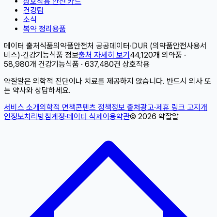
상호작용 안전 카드
건강팁
소식
복약 정리용품
데이터 출처
식품의약품안전처 공공데이터
·
DUR (의약품안전사용서
비스)
·
건강기능식품 정보
출처 자세히 보기
44,120개 의약품 ·
58,980개 건강기능식품 · 637,480건 상호작용
약잘알은 의학적 진단이나 치료를 제공하지 않습니다. 반드시 의사 또
는 약사와 상담하세요.
서비스 소개
의학적 면책
콘텐츠 정책
정보 출처
광고·제휴 링크 고지
개
인정보처리방침
계정·데이터 삭제
이용약관
©
2026
약잘알