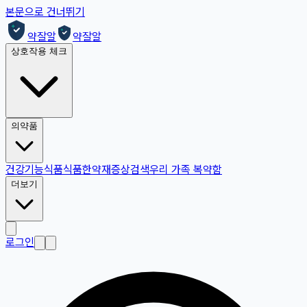
본문으로 건너뛰기
약잘알
약잘알
상호작용 체크
의약품
건강기능식품
식품
한약재
증상검색
우리 가족 복약함
더보기
로그인