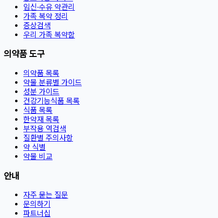
임신·수유 약관리
가족 복약 정리
증상검색
우리 가족 복약함
의약품 도구
의약품 목록
약물 분류별 가이드
성분 가이드
건강기능식품 목록
식품 목록
한약재 목록
부작용 역검색
질환별 주의사항
약 식별
약물 비교
안내
자주 묻는 질문
문의하기
파트너십