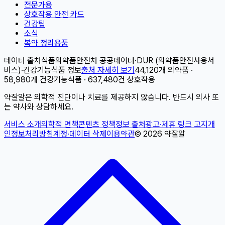
전문가용
상호작용 안전 카드
건강팁
소식
복약 정리용품
데이터 출처
식품의약품안전처 공공데이터
·
DUR (의약품안전사용서
비스)
·
건강기능식품 정보
출처 자세히 보기
44,120개 의약품 ·
58,980개 건강기능식품 · 637,480건 상호작용
약잘알은 의학적 진단이나 치료를 제공하지 않습니다. 반드시 의사 또
는 약사와 상담하세요.
서비스 소개
의학적 면책
콘텐츠 정책
정보 출처
광고·제휴 링크 고지
개
인정보처리방침
계정·데이터 삭제
이용약관
©
2026
약잘알