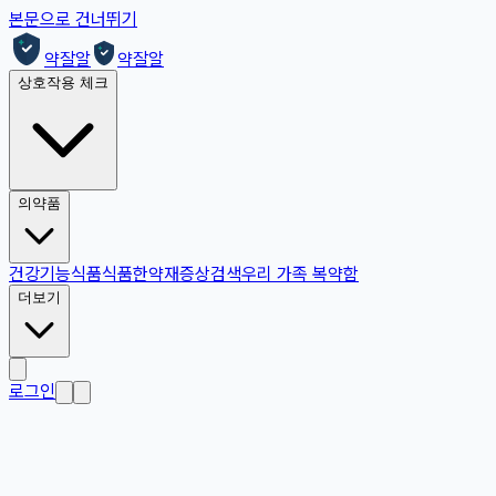
본문으로 건너뛰기
약잘알
약잘알
상호작용 체크
의약품
건강기능식품
식품
한약재
증상검색
우리 가족 복약함
더보기
로그인