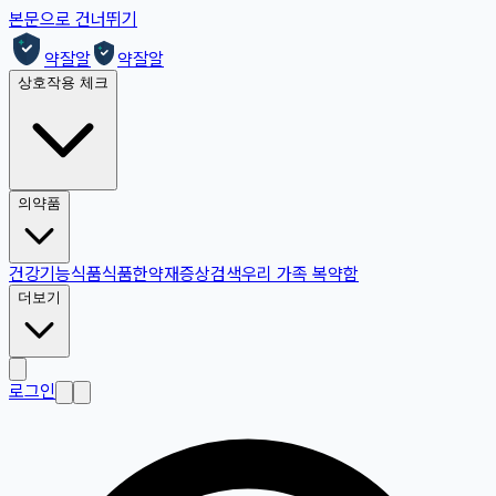
본문으로 건너뛰기
약잘알
약잘알
상호작용 체크
의약품
건강기능식품
식품
한약재
증상검색
우리 가족 복약함
더보기
로그인