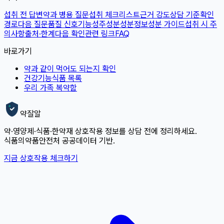
섭취 전 답변
약과 병용 질문
섭취 체크리스트
근거 강도
상담 기준
확인
경로
다음 질문
품질 신호
기능성
주성분
성분정보
성분 가이드
섭취 시 주
의사항
출처·한계
다음 확인
관련 링크
FAQ
바로가기
약과 같이 먹어도 되는지 확인
건강기능식품 목록
우리 가족 복약함
약잘알
약·영양제·식품·한약재 상호작용 정보를 상담 전에 정리하세요.
식품의약품안전처 공공데이터 기반.
지금 상호작용 체크하기