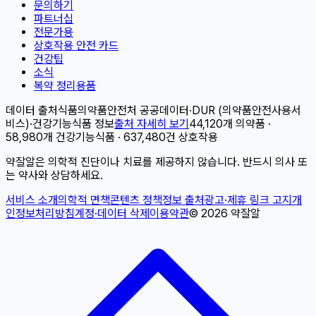
문의하기
파트너십
전문가용
상호작용 안전 카드
건강팁
소식
복약 정리용품
데이터 출처
식품의약품안전처 공공데이터
·
DUR (의약품안전사용서
비스)
·
건강기능식품 정보
출처 자세히 보기
44,120개 의약품 ·
58,980개 건강기능식품 · 637,480건 상호작용
약잘알은 의학적 진단이나 치료를 제공하지 않습니다. 반드시 의사 또
는 약사와 상담하세요.
서비스 소개
의학적 면책
콘텐츠 정책
정보 출처
광고·제휴 링크 고지
개
인정보처리방침
계정·데이터 삭제
이용약관
©
2026
약잘알