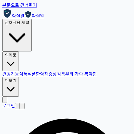
본문으로 건너뛰기
약잘알
약잘알
상호작용 체크
의약품
건강기능식품
식품
한약재
증상검색
우리 가족 복약함
더보기
로그인