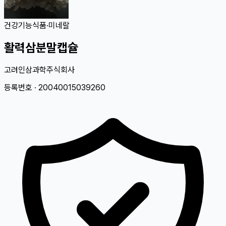
건강기능식품
·
미네랄
활력삼분말캡슐
고려인삼과학주식회사
등록번호 ·
20040015039260