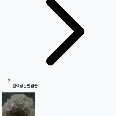
활력삼분말캡슐