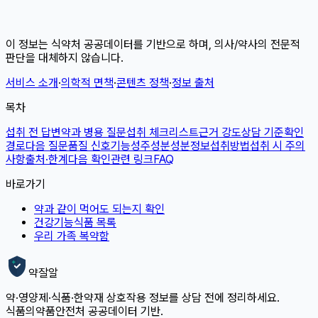
이 정보는 식약처 공공데이터를 기반으로 하며, 의사/약사의 전문적
판단을 대체하지 않습니다.
서비스 소개
·
의학적 면책
·
콘텐츠 정책
·
정보 출처
목차
섭취 전 답변
약과 병용 질문
섭취 체크리스트
근거 강도
상담 기준
확인
경로
다음 질문
품질 신호
기능성
주성분
성분정보
섭취방법
섭취 시 주의
사항
출처·한계
다음 확인
관련 링크
FAQ
바로가기
약과 같이 먹어도 되는지 확인
건강기능식품 목록
우리 가족 복약함
약잘알
약·영양제·식품·한약재 상호작용 정보를 상담 전에 정리하세요.
식품의약품안전처 공공데이터 기반.