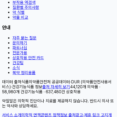
부작용 역검색
질환별 주의사항
약 식별
약물 비교
안내
자주 묻는 질문
문의하기
파트너십
전문가용
상호작용 안전 카드
건강팁
소식
복약 정리용품
데이터 출처
식품의약품안전처 공공데이터
·
DUR (의약품안전사용서
비스)
·
건강기능식품 정보
출처 자세히 보기
44,120개 의약품 ·
58,980개 건강기능식품 · 637,480건 상호작용
약잘알은 의학적 진단이나 치료를 제공하지 않습니다. 반드시 의사 또
는 약사와 상담하세요.
서비스 소개
의학적 면책
콘텐츠 정책
정보 출처
광고·제휴 링크 고지
개