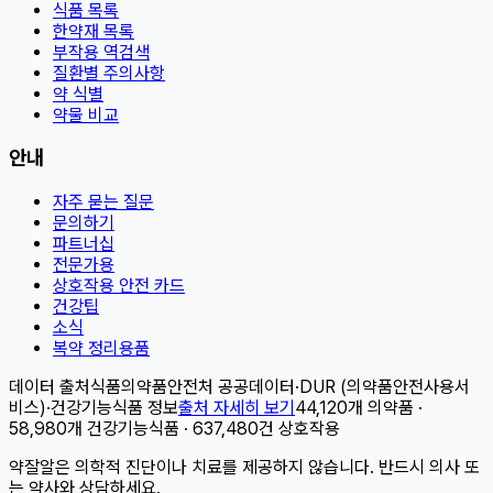
식품 목록
한약재 목록
부작용 역검색
질환별 주의사항
약 식별
약물 비교
안내
자주 묻는 질문
문의하기
파트너십
전문가용
상호작용 안전 카드
건강팁
소식
복약 정리용품
데이터 출처
식품의약품안전처 공공데이터
·
DUR (의약품안전사용서
비스)
·
건강기능식품 정보
출처 자세히 보기
44,120개 의약품 ·
58,980개 건강기능식품 · 637,480건 상호작용
약잘알은 의학적 진단이나 치료를 제공하지 않습니다. 반드시 의사 또
는 약사와 상담하세요.