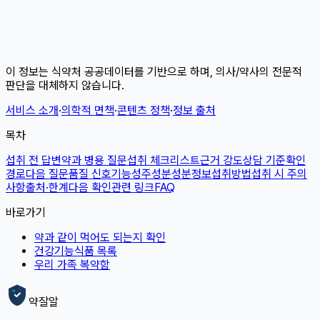
이 정보는 식약처 공공데이터를 기반으로 하며, 의사/약사의 전문적
판단을 대체하지 않습니다.
서비스 소개
·
의학적 면책
·
콘텐츠 정책
·
정보 출처
목차
섭취 전 답변
약과 병용 질문
섭취 체크리스트
근거 강도
상담 기준
확인
경로
다음 질문
품질 신호
기능성
주성분
성분정보
섭취방법
섭취 시 주의
사항
출처·한계
다음 확인
관련 링크
FAQ
바로가기
약과 같이 먹어도 되는지 확인
건강기능식품 목록
우리 가족 복약함
약잘알