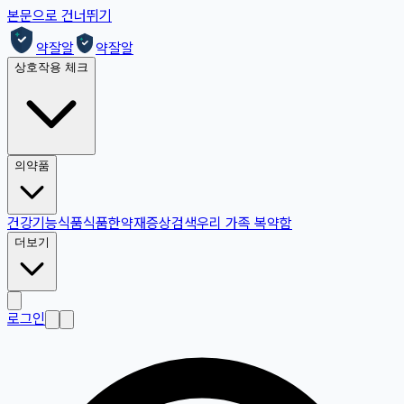
본문으로 건너뛰기
약잘알
약잘알
상호작용 체크
의약품
건강기능식품
식품
한약재
증상검색
우리 가족 복약함
더보기
로그인