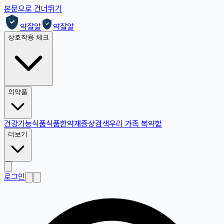
본문으로 건너뛰기
약잘알
약잘알
상호작용 체크
의약품
건강기능식품
식품
한약재
증상검색
우리 가족 복약함
더보기
로그인