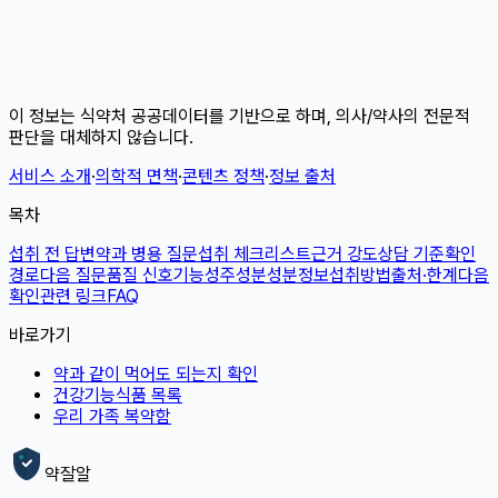
이 정보는 식약처 공공데이터를 기반으로 하며, 의사/약사의 전문적
판단을 대체하지 않습니다.
서비스 소개
·
의학적 면책
·
콘텐츠 정책
·
정보 출처
목차
섭취 전 답변
약과 병용 질문
섭취 체크리스트
근거 강도
상담 기준
확인
경로
다음 질문
품질 신호
기능성
주성분
성분정보
섭취방법
출처·한계
다음
확인
관련 링크
FAQ
바로가기
약과 같이 먹어도 되는지 확인
건강기능식품 목록
우리 가족 복약함
약잘알