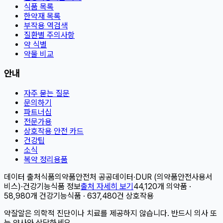
식품 목록
한약재 목록
부작용 역검색
질환별 주의사항
약 식별
약물 비교
안내
자주 묻는 질문
문의하기
파트너십
전문가용
상호작용 안전 카드
건강팁
소식
복약 정리용품
데이터 출처
식품의약품안전처 공공데이터
·
DUR (의약품안전사용서
비스)
·
건강기능식품 정보
출처 자세히 보기
44,120개 의약품 ·
58,980개 건강기능식품 · 637,480건 상호작용
약잘알은 의학적 진단이나 치료를 제공하지 않습니다. 반드시 의사 또
는 약사와 상담하세요.