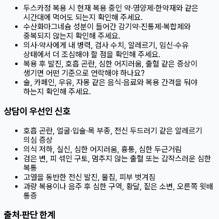
두스카정 복용 시 현재 복용 중인 약·영양제·한약재와 같은
시간대에 먹어도 되는지 확인해 주세요.
수산화마그네슘 성분이 들어간 감기약·진통제·복합제와
중복되지 않는지 확인해 주세요.
의사·약사에게 내 병력, 검사 수치, 알레르기, 임신·수유
상태에서 더 조심해야 할 점을 확인해 주세요.
복용 후 발진, 호흡 곤란, 심한 어지러움, 출혈 같은 증상이
생기면 어떤 기준으로 연락해야 하나요?
술, 카페인, 우유, 자몽 같은 음식·음료와 복용 간격을 둬야
하는지 확인해 주세요.
상담이 우선인 신호
호흡 곤란, 얼굴·입술·목 부종, 전신 두드러기 같은 알레르기
의심 증상
의식 저하, 실신, 심한 어지러움, 흉통, 심한 두근거림
검은 변, 피 섞인 구토, 멈추지 않는 출혈 또는 갑작스러운 심한
복통
고열을 동반한 전신 발진, 물집, 피부 벗겨짐
과량 복용이나 음주 후 심한 구역, 황달, 짙은 소변, 오른쪽 윗배
통증
출처·판단 한계