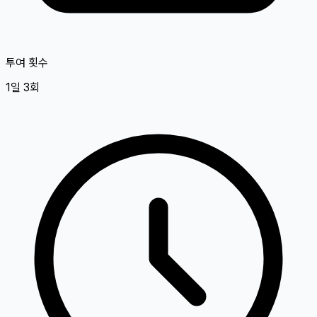
투여 횟수
1일 3회