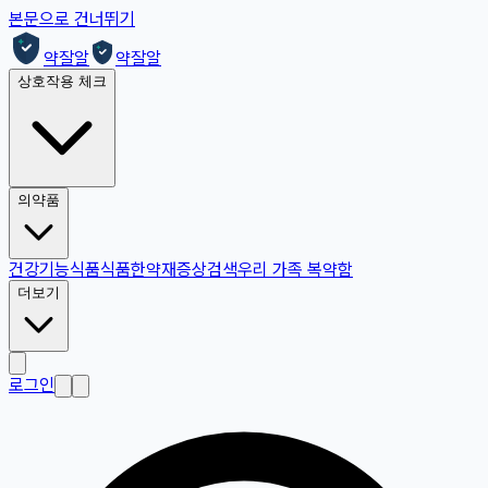
본문으로 건너뛰기
약잘알
약잘알
상호작용 체크
의약품
건강기능식품
식품
한약재
증상검색
우리 가족 복약함
더보기
로그인