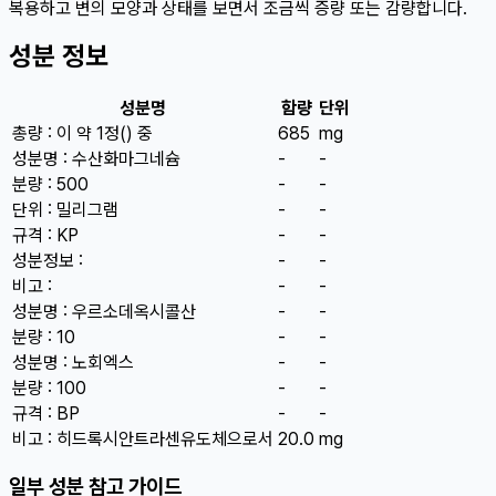
복용하고 변의 모양과 상태를 보면서 조금씩 증량 또는 감량합니다.
성분 정보
성분명
함량
단위
총량 : 이 약 1정() 중
685
mg
성분명 : 수산화마그네슘
-
-
분량 : 500
-
-
단위 : 밀리그램
-
-
규격 : KP
-
-
성분정보 :
-
-
비고 :
-
-
성분명 : 우르소데옥시콜산
-
-
분량 : 10
-
-
성분명 : 노회엑스
-
-
분량 : 100
-
-
규격 : BP
-
-
비고 : 히드록시안트라센유도체으로서
20.0
mg
일부 성분 참고 가이드