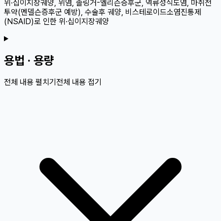
위·십이지장궤양, 위염, 졸링거-엘리슨증후군, 역류성식도염, 마취전
투약(멘델슨증후군 예방), 수술후 궤양, 비스테로이드소염진통제
(NSAID)로 인한 위·십이지장궤양
용법 · 용량
전체 내용 펼치기
전체 내용 접기