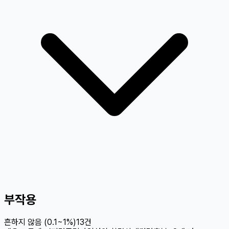
부작용
흔하지 않음 (0.1~1%)
13
건