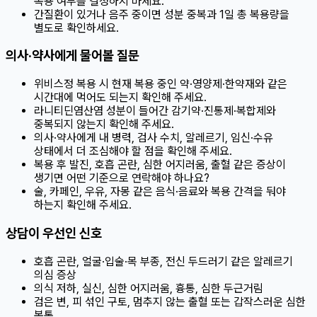
복용 여부를 결정하지 마세요.
간질환이 있거나 음주 중이면 성분 중복과 1일 총 복용량을
별도로 확인하세요.
의사·약사에게 물어볼 질문
위비스정 복용 시 현재 복용 중인 약·영양제·한약재와 같은
시간대에 먹어도 되는지 확인해 주세요.
라니티딘염산염 성분이 들어간 감기약·진통제·복합제와
중복되지 않는지 확인해 주세요.
의사·약사에게 내 병력, 검사 수치, 알레르기, 임신·수유
상태에서 더 조심해야 할 점을 확인해 주세요.
복용 후 발진, 호흡 곤란, 심한 어지러움, 출혈 같은 증상이
생기면 어떤 기준으로 연락해야 하나요?
술, 카페인, 우유, 자몽 같은 음식·음료와 복용 간격을 둬야
하는지 확인해 주세요.
상담이 우선인 신호
호흡 곤란, 얼굴·입술·목 부종, 전신 두드러기 같은 알레르기
의심 증상
의식 저하, 실신, 심한 어지러움, 흉통, 심한 두근거림
검은 변, 피 섞인 구토, 멈추지 않는 출혈 또는 갑작스러운 심한
복통