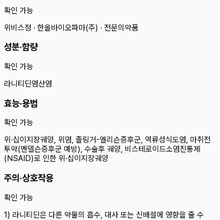
확인 가능
위비스정 · 한올바이오파마(주) · 전문의약품
성분·함량
확인 가능
라니티딘염산염
효능·용법
확인 가능
위·십이지장궤양, 위염, 졸링거-엘리슨증후군, 역류성식도염, 마취전
투약(멘델슨증후군 예방), 수술후 궤양, 비스테로이드소염진통제
(NSAID)로 인한 위·십이지장궤양
주의·상호작용
확인 가능
1) 라니티딘은 다른 약물의 흡수, 대사 또는 신배설에 영향을 줄 수