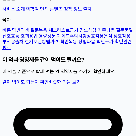
서비스 소개
·
의학적 면책
·
콘텐츠 정책
·
정보 출처
목차
빠른 답변
검색 질문
복용 체크리스트
근거 강도
상담 기준
다음 질문
품질
신호
효능·효과
용법·용량
성분 가이드
주의사항
상호작용
음식 상호작용
부작용
출처·한계
보관방법
가격 확인
복용 상황
다음 확인
추가 확인
관련
링크
이 약과 영양제를 같이 먹어도 될까요?
이 약을 기준으로 함께 먹는 약·영양제를 추가해 확인하세요.
같이 먹어도 되는지 확인
비슷한 약물 보기