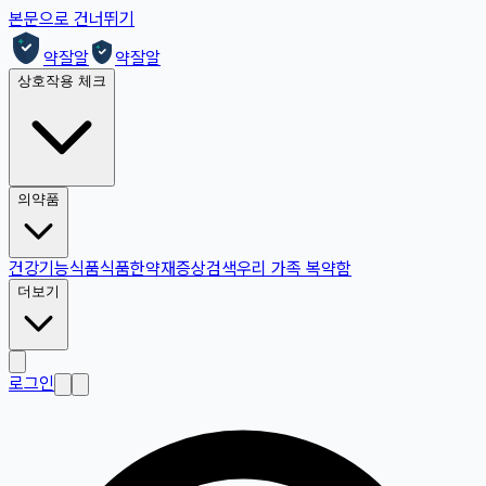
본문으로 건너뛰기
약잘알
약잘알
상호작용 체크
의약품
건강기능식품
식품
한약재
증상검색
우리 가족 복약함
더보기
로그인