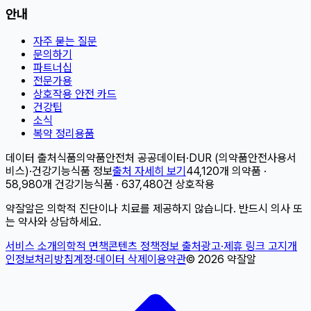
안내
자주 묻는 질문
문의하기
파트너십
전문가용
상호작용 안전 카드
건강팁
소식
복약 정리용품
데이터 출처
식품의약품안전처 공공데이터
·
DUR (의약품안전사용서
비스)
·
건강기능식품 정보
출처 자세히 보기
44,120개 의약품 ·
58,980개 건강기능식품 · 637,480건 상호작용
약잘알은 의학적 진단이나 치료를 제공하지 않습니다. 반드시 의사 또
는 약사와 상담하세요.
서비스 소개
의학적 면책
콘텐츠 정책
정보 출처
광고·제휴 링크 고지
개
인정보처리방침
계정·데이터 삭제
이용약관
©
2026
약잘알