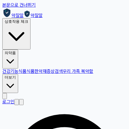
본문으로 건너뛰기
약잘알
약잘알
상호작용 체크
의약품
건강기능식품
식품
한약재
증상검색
우리 가족 복약함
더보기
로그인