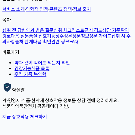
서비스 소개
·
의학적 면책
·
콘텐츠 정책
·
정보 출처
목차
섭취 전 답변
약과 병용 질문
섭취 체크리스트
근거 강도
상담 기준
확인
경로
다음 질문
품질 신호
기능성
주성분
성분정보
성분 가이드
섭취 시 주
의사항
출처·한계
다음 확인
관련 링크
FAQ
바로가기
약과 같이 먹어도 되는지 확인
건강기능식품 목록
우리 가족 복약함
약잘알
약·영양제·식품·한약재 상호작용 정보를 상담 전에 정리하세요.
식품의약품안전처 공공데이터 기반.
지금 상호작용 체크하기