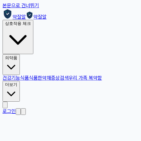
본문으로 건너뛰기
약잘알
약잘알
상호작용 체크
의약품
건강기능식품
식품
한약재
증상검색
우리 가족 복약함
더보기
로그인