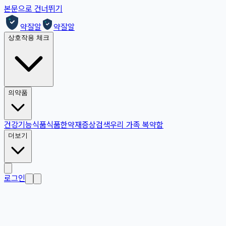
본문으로 건너뛰기
약잘알
약잘알
상호작용 체크
의약품
건강기능식품
식품
한약재
증상검색
우리 가족 복약함
더보기
로그인