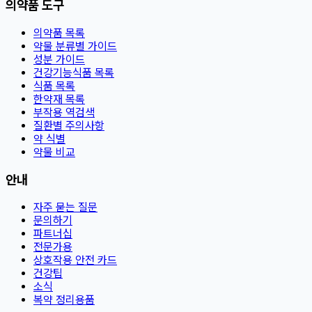
의약품 도구
의약품 목록
약물 분류별 가이드
성분 가이드
건강기능식품 목록
식품 목록
한약재 목록
부작용 역검색
질환별 주의사항
약 식별
약물 비교
안내
자주 묻는 질문
문의하기
파트너십
전문가용
상호작용 안전 카드
건강팁
소식
복약 정리용품