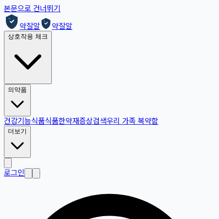
본문으로 건너뛰기
약잘알
약잘알
상호작용 체크
의약품
건강기능식품
식품
한약재
증상검색
우리 가족 복약함
더보기
로그인