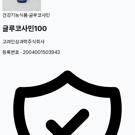
건강기능식품
·
글루코사민
글루코사민100
고려인삼과학주식회사
등록번호 ·
2004001503943