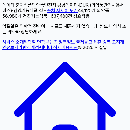
데이터 출처
식품의약품안전처 공공데이터
·
DUR (의약품안전사용서
비스)
·
건강기능식품 정보
출처 자세히 보기
44,120개 의약품 ·
58,980개 건강기능식품 · 637,480건 상호작용
약잘알은 의학적 진단이나 치료를 제공하지 않습니다. 반드시 의사 또
는 약사와 상담하세요.
서비스 소개
의학적 면책
콘텐츠 정책
정보 출처
광고·제휴 링크 고지
개
인정보처리방침
계정·데이터 삭제
이용약관
©
2026
약잘알