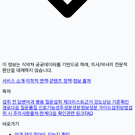
이 정보는 식약처 공공데이터를 기반으로 하며, 의사/약사의 전문적
판단을 대체하지 않습니다.
서비스 소개
·
의학적 면책
·
콘텐츠 정책
·
정보 출처
목차
섭취 전 답변
약과 병용 질문
섭취 체크리스트
근거 강도
상담 기준
확인
경로
다음 질문
품질 신호
기능성
주성분
성분정보
성분 가이드
섭취방법
섭
취 시 주의사항
출처·한계
다음 확인
관련 링크
FAQ
바로가기
약과 같이 먹어도 되는지 확인