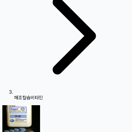
해조칼슘비타민