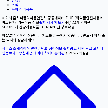
건강팁
소식
복약 정리용품
데이터 출처
식품의약품안전처 공공데이터
·
DUR (의약품안전사용서
비스)
·
건강기능식품 정보
출처 자세히 보기
44,120개 의약품 ·
58,980개 건강기능식품 · 637,480건 상호작용
약잘알은 의학적 진단이나 치료를 제공하지 않습니다. 반드시 의사 또
는 약사와 상담하세요.
서비스 소개
의학적 면책
콘텐츠 정책
정보 출처
광고·제휴 링크 고지
개
인정보처리방침
계정·데이터 삭제
이용약관
©
2026
약잘알