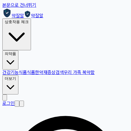
본문으로 건너뛰기
약잘알
약잘알
상호작용 체크
의약품
건강기능식품
식품
한약재
증상검색
우리 가족 복약함
더보기
로그인