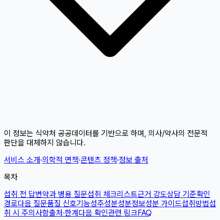
이 정보는 식약처 공공데이터를 기반으로 하며, 의사/약사의 전문적
판단을 대체하지 않습니다.
서비스 소개
·
의학적 면책
·
콘텐츠 정책
·
정보 출처
목차
섭취 전 답변
약과 병용 질문
섭취 체크리스트
근거 강도
상담 기준
확인
경로
다음 질문
품질 신호
기능성
주성분
성분정보
성분 가이드
섭취방법
섭
취 시 주의사항
출처·한계
다음 확인
관련 링크
FAQ