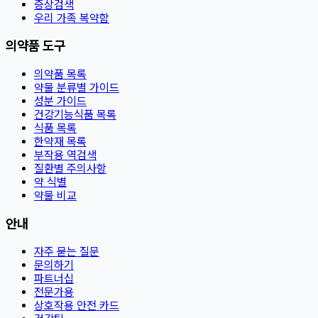
증상검색
우리 가족 복약함
의약품 도구
의약품 목록
약물 분류별 가이드
성분 가이드
건강기능식품 목록
식품 목록
한약재 목록
부작용 역검색
질환별 주의사항
약 식별
약물 비교
안내
자주 묻는 질문
문의하기
파트너십
전문가용
상호작용 안전 카드