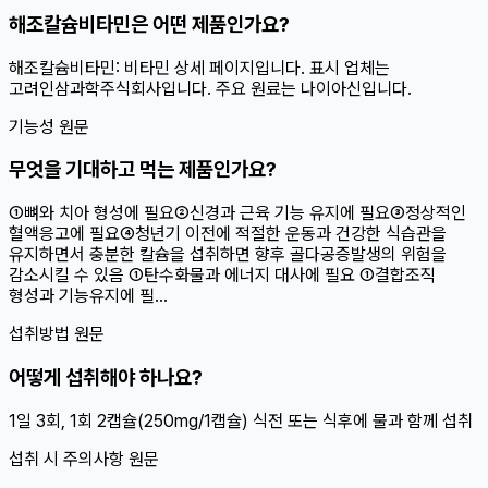
해조칼슘비타민은 어떤 제품인가요?
해조칼슘비타민: 비타민 상세 페이지입니다. 표시 업체는
고려인삼과학주식회사입니다. 주요 원료는 나이아신입니다.
기능성 원문
무엇을 기대하고 먹는 제품인가요?
①뼈와 치아 형성에 필요②신경과 근육 기능 유지에 필요③정상적인
혈액응고에 필요④청년기 이전에 적절한 운동과 건강한 식습관을
유지하면서 충분한 칼슘을 섭취하면 향후 골다공증발생의 위험을
감소시킬 수 있음 ①탄수화물과 에너지 대사에 필요 ①결합조직
형성과 기능유지에 필...
섭취방법 원문
어떻게 섭취해야 하나요?
1일 3회, 1회 2캡슐(250mg/1캡슐) 식전 또는 식후에 물과 함께 섭취
섭취 시 주의사항 원문