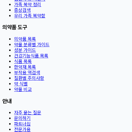
가족 복약 정리
증상검색
우리 가족 복약함
의약품 도구
의약품 목록
약물 분류별 가이드
성분 가이드
건강기능식품 목록
식품 목록
한약재 목록
부작용 역검색
질환별 주의사항
약 식별
약물 비교
안내
자주 묻는 질문
문의하기
파트너십
전문가용