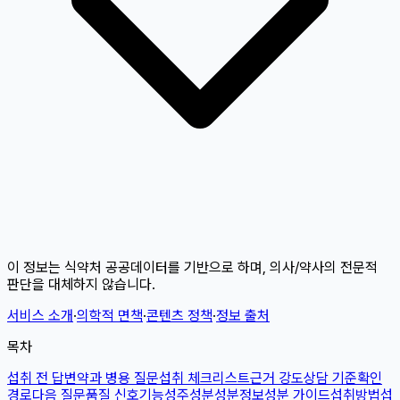
이 정보는 식약처 공공데이터를 기반으로 하며, 의사/약사의 전문적
판단을 대체하지 않습니다.
서비스 소개
·
의학적 면책
·
콘텐츠 정책
·
정보 출처
목차
섭취 전 답변
약과 병용 질문
섭취 체크리스트
근거 강도
상담 기준
확인
경로
다음 질문
품질 신호
기능성
주성분
성분정보
성분 가이드
섭취방법
섭