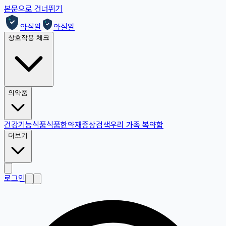
본문으로 건너뛰기
약잘알
약잘알
상호작용 체크
의약품
건강기능식품
식품
한약재
증상검색
우리 가족 복약함
더보기
로그인