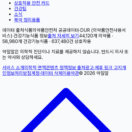
상호작용 안전 카드
건강팁
소식
복약 정리용품
데이터 출처
식품의약품안전처 공공데이터
·
DUR (의약품안전사용서
비스)
·
건강기능식품 정보
출처 자세히 보기
44,120개 의약품 ·
58,980개 건강기능식품 · 637,480건 상호작용
약잘알은 의학적 진단이나 치료를 제공하지 않습니다. 반드시 의사 또
는 약사와 상담하세요.
서비스 소개
의학적 면책
콘텐츠 정책
정보 출처
광고·제휴 링크 고지
개
인정보처리방침
계정·데이터 삭제
이용약관
©
2026
약잘알