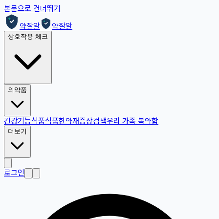
본문으로 건너뛰기
약잘알
약잘알
상호작용 체크
의약품
건강기능식품
식품
한약재
증상검색
우리 가족 복약함
더보기
로그인