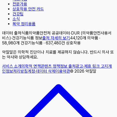
전문가용
상호작용 안전 카드
건강팁
소식
복약 정리용품
데이터 출처
식품의약품안전처 공공데이터
·
DUR (의약품안전사용서
비스)
·
건강기능식품 정보
출처 자세히 보기
44,120개 의약품 ·
58,980개 건강기능식품 · 637,480건 상호작용
약잘알은 의학적 진단이나 치료를 제공하지 않습니다. 반드시 의사 또
는 약사와 상담하세요.
서비스 소개
의학적 면책
콘텐츠 정책
정보 출처
광고·제휴 링크 고지
개
인정보처리방침
계정·데이터 삭제
이용약관
©
2026
약잘알