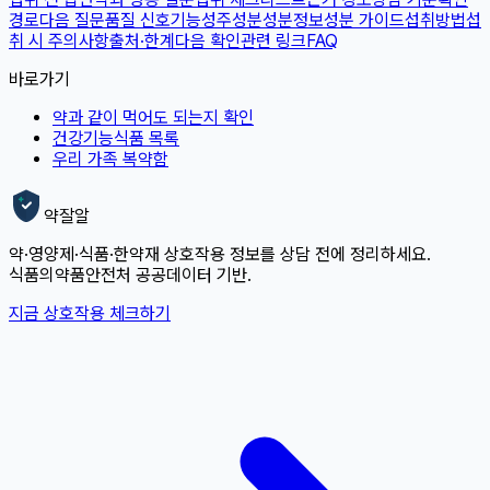
경로
다음 질문
품질 신호
기능성
주성분
성분정보
성분 가이드
섭취방법
섭
취 시 주의사항
출처·한계
다음 확인
관련 링크
FAQ
바로가기
약과 같이 먹어도 되는지 확인
건강기능식품 목록
우리 가족 복약함
약잘알
약·영양제·식품·한약재 상호작용 정보를 상담 전에 정리하세요.
식품의약품안전처 공공데이터 기반.
지금 상호작용 체크하기