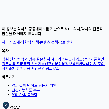
이 정보는 식약처 공공데이터를 기반으로 하며, 의사/약사의 전문적
판단을 대체하지 않습니다.
서비스 소개
·
의학적 면책
·
콘텐츠 정책
·
정보 출처
목차
섭취 전 답변
약과 병용 질문
섭취 체크리스트
근거 강도
상담 기준
확인
경로
다음 질문
품질 신호
기능성
주성분
성분정보
섭취방법
섭취 시 주의
사항
출처·한계
다음 확인
관련 링크
FAQ
바로가기
약과 같이 먹어도 되는지 확인
건강기능식품 목록
우리 가족 복약함
약잘알