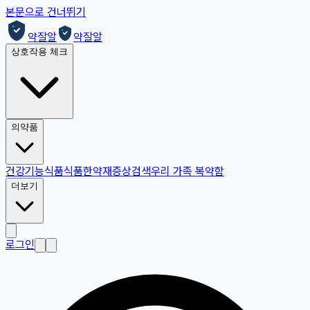
본문으로 건너뛰기
약잘알
약잘알
상호작용 체크
의약품
건강기능식품
식품
한약재
증상검색
우리 가족 복약함
더보기
로그인