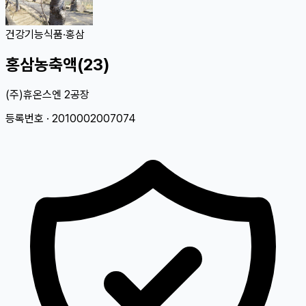
건강기능식품
·
홍삼
홍삼농축액(23)
(주)휴온스엔 2공장
등록번호 ·
2010002007074