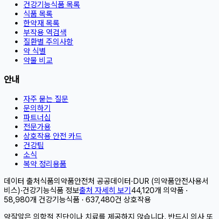
건강기능식품 목록
식품 목록
한약재 목록
부작용 역검색
질환별 주의사항
약 식별
약물 비교
안내
자주 묻는 질문
문의하기
파트너십
전문가용
상호작용 안전 카드
건강팁
소식
복약 정리용품
데이터 출처
식품의약품안전처 공공데이터
·
DUR (의약품안전사용서
비스)
·
건강기능식품 정보
출처 자세히 보기
44,120개 의약품 ·
58,980개 건강기능식품 · 637,480건 상호작용
약잘알은 의학적 진단이나 치료를 제공하지 않습니다. 반드시 의사 또