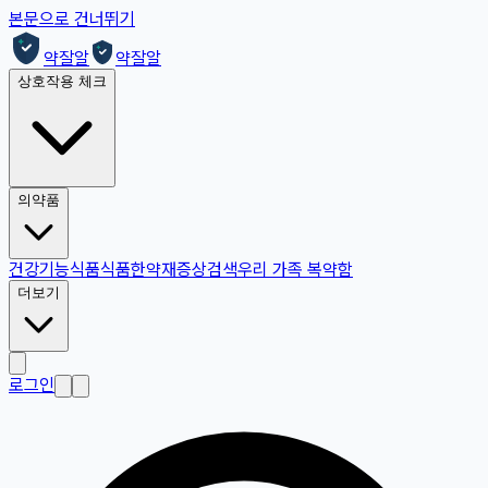
본문으로 건너뛰기
약잘알
약잘알
상호작용 체크
의약품
건강기능식품
식품
한약재
증상검색
우리 가족 복약함
더보기
로그인