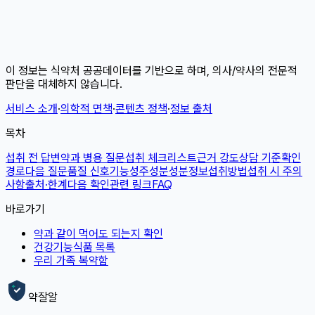
이 정보는 식약처 공공데이터를 기반으로 하며, 의사/약사의 전문적
판단을 대체하지 않습니다.
서비스 소개
·
의학적 면책
·
콘텐츠 정책
·
정보 출처
목차
섭취 전 답변
약과 병용 질문
섭취 체크리스트
근거 강도
상담 기준
확인
경로
다음 질문
품질 신호
기능성
주성분
성분정보
섭취방법
섭취 시 주의
사항
출처·한계
다음 확인
관련 링크
FAQ
바로가기
약과 같이 먹어도 되는지 확인
건강기능식품 목록
우리 가족 복약함
약잘알