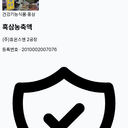
건강기능식품
·
홍삼
흑삼농축액
(주)휴온스엔 2공장
등록번호 ·
2010002007076