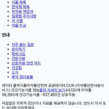
식품 목록
한약재 목록
부작용 역검색
질환별 주의사항
약 식별
약물 비교
안내
자주 묻는 질문
문의하기
파트너십
전문가용
상호작용 안전 카드
건강팁
소식
복약 정리용품
데이터 출처
식품의약품안전처 공공데이터
·
DUR (의약품안전사용서
비스)
·
건강기능식품 정보
출처 자세히 보기
44,120개 의약품 ·
58,980개 건강기능식품 · 637,480건 상호작용
약잘알은 의학적 진단이나 치료를 제공하지 않습니다. 반드시 의사 또
는 약사와 상담하세요.