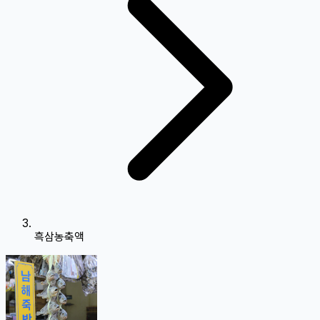
흑삼농축액