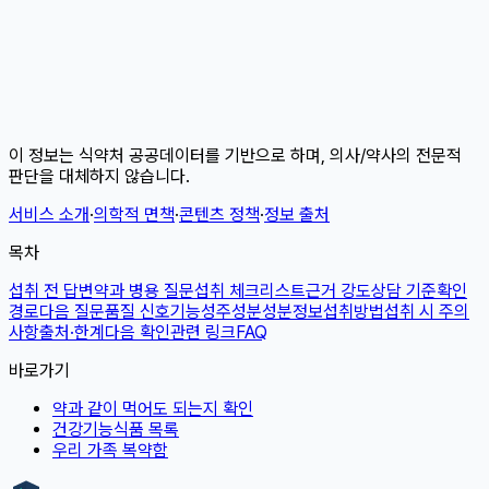
이 정보는 식약처 공공데이터를 기반으로 하며, 의사/약사의 전문적
판단을 대체하지 않습니다.
서비스 소개
·
의학적 면책
·
콘텐츠 정책
·
정보 출처
목차
섭취 전 답변
약과 병용 질문
섭취 체크리스트
근거 강도
상담 기준
확인
경로
다음 질문
품질 신호
기능성
주성분
성분정보
섭취방법
섭취 시 주의
사항
출처·한계
다음 확인
관련 링크
FAQ
바로가기
약과 같이 먹어도 되는지 확인
건강기능식품 목록
우리 가족 복약함