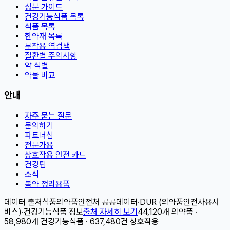
성분 가이드
건강기능식품 목록
식품 목록
한약재 목록
부작용 역검색
질환별 주의사항
약 식별
약물 비교
안내
자주 묻는 질문
문의하기
파트너십
전문가용
상호작용 안전 카드
건강팁
소식
복약 정리용품
데이터 출처
식품의약품안전처 공공데이터
·
DUR (의약품안전사용서
비스)
·
건강기능식품 정보
출처 자세히 보기
44,120개 의약품 ·
58,980개 건강기능식품 · 637,480건 상호작용