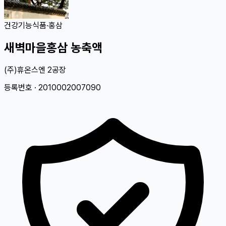
건강기능식품
·
홍삼
새벽마을홍삼 농축액
(주)휴온스엔 2공장
등록번호 ·
2010002007090