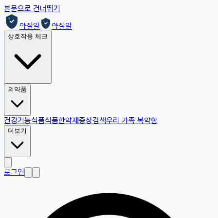
본문으로 건너뛰기
약잘알
약잘알
상호작용 체크
의약품
건강기능식품
식품
한약재
증상검색
우리 가족 복약함
더보기
로그인