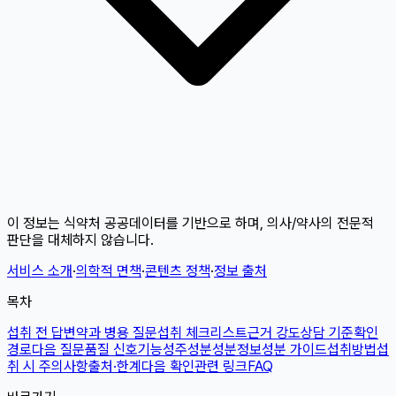
이 정보는 식약처 공공데이터를 기반으로 하며, 의사/약사의 전문적
판단을 대체하지 않습니다.
서비스 소개
·
의학적 면책
·
콘텐츠 정책
·
정보 출처
목차
섭취 전 답변
약과 병용 질문
섭취 체크리스트
근거 강도
상담 기준
확인
경로
다음 질문
품질 신호
기능성
주성분
성분정보
성분 가이드
섭취방법
섭
취 시 주의사항
출처·한계
다음 확인
관련 링크
FAQ