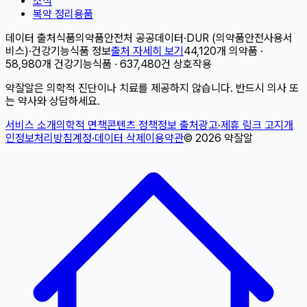
소식
복약 정리용품
데이터 출처
식품의약품안전처 공공데이터
·
DUR (의약품안전사용서
비스)
·
건강기능식품 정보
출처 자세히 보기
44,120개 의약품 ·
58,980개 건강기능식품 · 637,480건 상호작용
약잘알은 의학적 진단이나 치료를 제공하지 않습니다. 반드시 의사 또
는 약사와 상담하세요.
서비스 소개
의학적 면책
콘텐츠 정책
정보 출처
광고·제휴 링크 고지
개
인정보처리방침
계정·데이터 삭제
이용약관
©
2026
약잘알