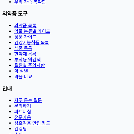
우리 가족 복약함
의약품 도구
의약품 목록
약물 분류별 가이드
성분 가이드
건강기능식품 목록
식품 목록
한약재 목록
부작용 역검색
질환별 주의사항
약 식별
약물 비교
안내
자주 묻는 질문
문의하기
파트너십
전문가용
상호작용 안전 카드
건강팁