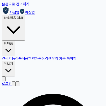
본문으로 건너뛰기
약잘알
약잘알
상호작용 체크
의약품
건강기능식품
식품
한약재
증상검색
우리 가족 복약함
더보기
로그인