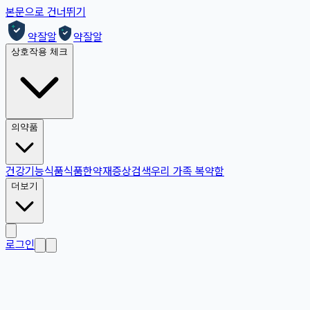
본문으로 건너뛰기
약잘알
약잘알
상호작용 체크
의약품
건강기능식품
식품
한약재
증상검색
우리 가족 복약함
더보기
로그인