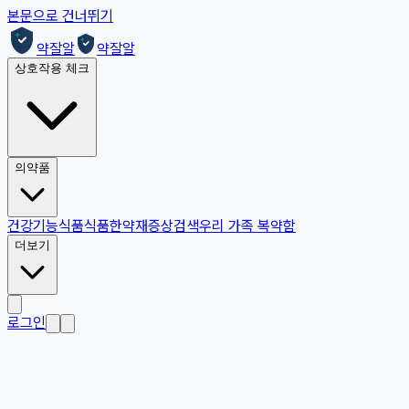
본문으로 건너뛰기
약잘알
약잘알
상호작용 체크
의약품
건강기능식품
식품
한약재
증상검색
우리 가족 복약함
더보기
로그인