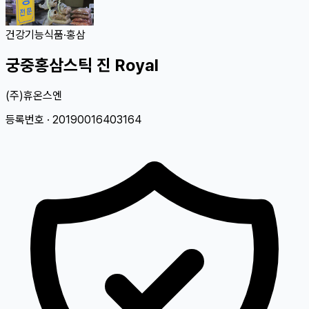
건강기능식품
·
홍삼
궁중홍삼스틱 진 Royal
(주)휴온스엔
등록번호 ·
20190016403164