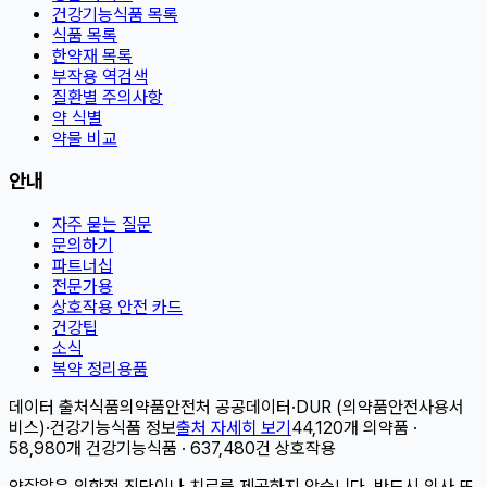
건강기능식품 목록
식품 목록
한약재 목록
부작용 역검색
질환별 주의사항
약 식별
약물 비교
안내
자주 묻는 질문
문의하기
파트너십
전문가용
상호작용 안전 카드
건강팁
소식
복약 정리용품
데이터 출처
식품의약품안전처 공공데이터
·
DUR (의약품안전사용서
비스)
·
건강기능식품 정보
출처 자세히 보기
44,120개 의약품 ·
58,980개 건강기능식품 · 637,480건 상호작용
약잘알은 의학적 진단이나 치료를 제공하지 않습니다. 반드시 의사 또