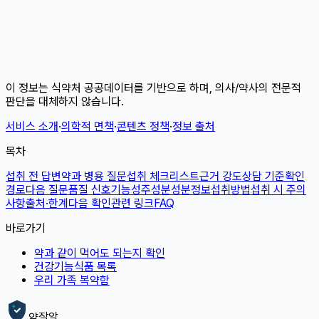
이 정보는 식약처 공공데이터를 기반으로 하며, 의사/약사의 전문적
판단을 대체하지 않습니다.
서비스 소개
·
의학적 면책
·
콘텐츠 정책
·
정보 출처
목차
섭취 전 답변
약과 병용 질문
섭취 체크리스트
근거 강도
상담 기준
확인
경로
다음 질문
품질 신호
기능성
주성분
성분정보
섭취방법
섭취 시 주의
사항
출처·한계
다음 확인
관련 링크
FAQ
바로가기
약과 같이 먹어도 되는지 확인
건강기능식품 목록
우리 가족 복약함
약잘알