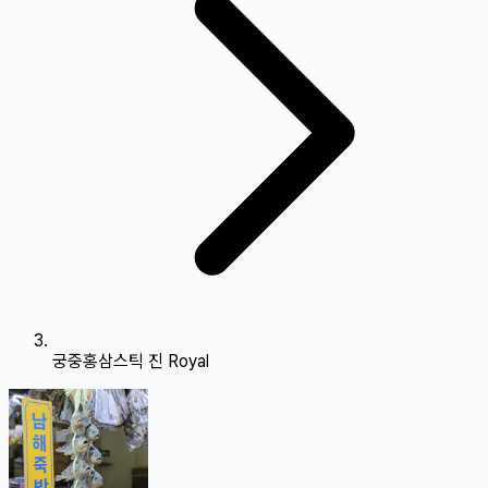
궁중홍삼스틱 진 Royal