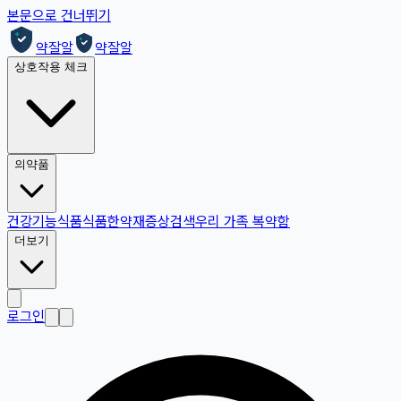
본문으로 건너뛰기
약잘알
약잘알
상호작용 체크
의약품
건강기능식품
식품
한약재
증상검색
우리 가족 복약함
더보기
로그인