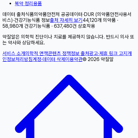
복약 정리용품
데이터 출처
식품의약품안전처 공공데이터
·
DUR (의약품안전사용서
비스)
·
건강기능식품 정보
출처 자세히 보기
44,120개 의약품 ·
58,980개 건강기능식품 · 637,480건 상호작용
약잘알은 의학적 진단이나 치료를 제공하지 않습니다. 반드시 의사 또
는 약사와 상담하세요.
서비스 소개
의학적 면책
콘텐츠 정책
정보 출처
광고·제휴 링크 고지
개
인정보처리방침
계정·데이터 삭제
이용약관
©
2026
약잘알