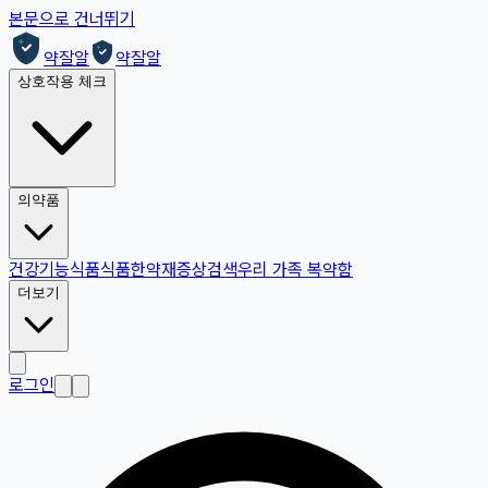
본문으로 건너뛰기
약잘알
약잘알
상호작용 체크
의약품
건강기능식품
식품
한약재
증상검색
우리 가족 복약함
더보기
로그인