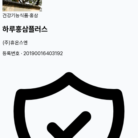
건강기능식품
·
홍삼
하루홍삼플러스
(주)휴온스엔
등록번호 ·
20190016403192