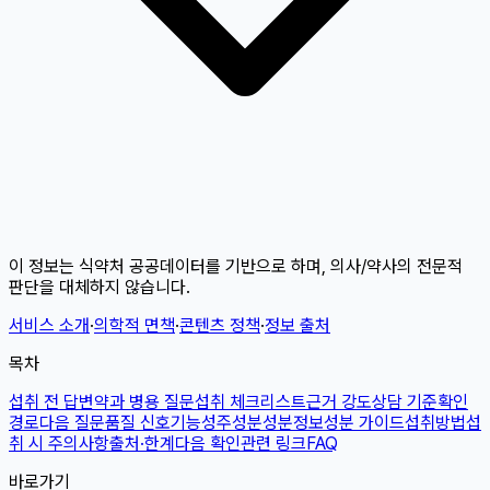
이 정보는 식약처 공공데이터를 기반으로 하며, 의사/약사의 전문적
판단을 대체하지 않습니다.
서비스 소개
·
의학적 면책
·
콘텐츠 정책
·
정보 출처
목차
섭취 전 답변
약과 병용 질문
섭취 체크리스트
근거 강도
상담 기준
확인
경로
다음 질문
품질 신호
기능성
주성분
성분정보
성분 가이드
섭취방법
섭
취 시 주의사항
출처·한계
다음 확인
관련 링크
FAQ
바로가기