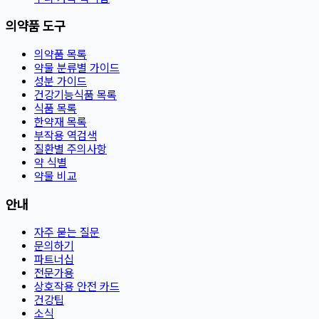
의약품 도구
의약품 목록
약물 분류별 가이드
성분 가이드
건강기능식품 목록
식품 목록
한약재 목록
부작용 역검색
질환별 주의사항
약 식별
약물 비교
안내
자주 묻는 질문
문의하기
파트너십
전문가용
상호작용 안전 카드
건강팁
소식