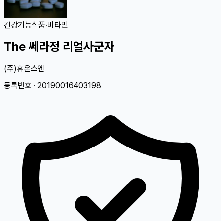
건강기능식품
·
비타민
The 쎄라정 리얼사군자
(주)휴온스엔
등록번호 ·
20190016403198