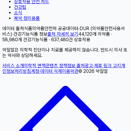
상호작용 안전 카드
건강팁
소식
복약 정리용품
데이터 출처
식품의약품안전처 공공데이터
·
DUR (의약품안전사용서
비스)
·
건강기능식품 정보
출처 자세히 보기
44,120개 의약품 ·
58,980개 건강기능식품 · 637,480건 상호작용
약잘알은 의학적 진단이나 치료를 제공하지 않습니다. 반드시 의사 또
는 약사와 상담하세요.
서비스 소개
의학적 면책
콘텐츠 정책
정보 출처
광고·제휴 링크 고지
개
인정보처리방침
계정·데이터 삭제
이용약관
©
2026
약잘알