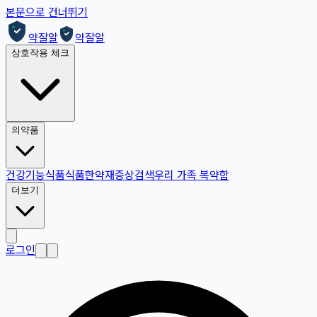
본문으로 건너뛰기
약잘알
약잘알
상호작용 체크
의약품
건강기능식품
식품
한약재
증상검색
우리 가족 복약함
더보기
로그인