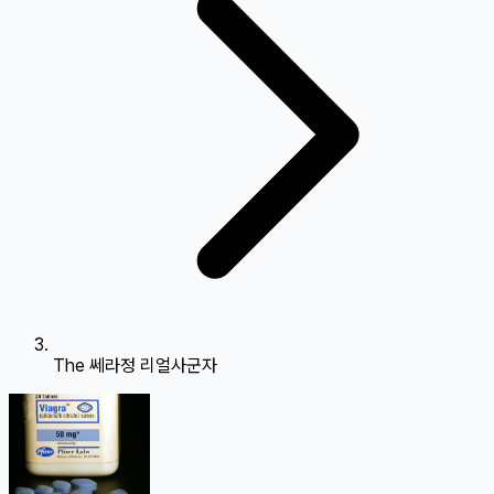
The 쎄라정 리얼사군자