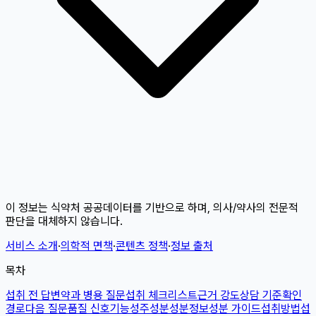
이 정보는 식약처 공공데이터를 기반으로 하며, 의사/약사의 전문적
판단을 대체하지 않습니다.
서비스 소개
·
의학적 면책
·
콘텐츠 정책
·
정보 출처
목차
섭취 전 답변
약과 병용 질문
섭취 체크리스트
근거 강도
상담 기준
확인
경로
다음 질문
품질 신호
기능성
주성분
성분정보
성분 가이드
섭취방법
섭