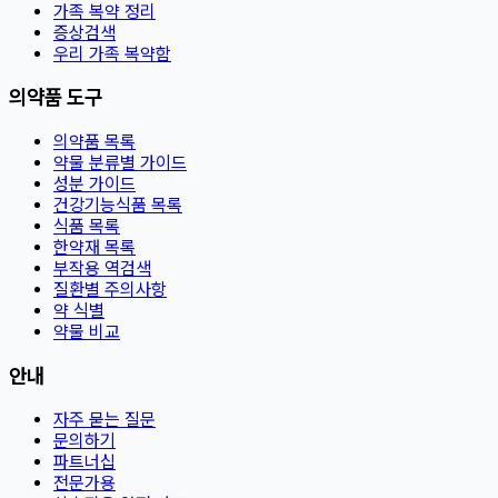
가족 복약 정리
증상검색
우리 가족 복약함
의약품 도구
의약품 목록
약물 분류별 가이드
성분 가이드
건강기능식품 목록
식품 목록
한약재 목록
부작용 역검색
질환별 주의사항
약 식별
약물 비교
안내
자주 묻는 질문
문의하기
파트너십
전문가용