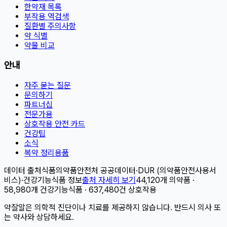
한약재 목록
부작용 역검색
질환별 주의사항
약 식별
약물 비교
안내
자주 묻는 질문
문의하기
파트너십
전문가용
상호작용 안전 카드
건강팁
소식
복약 정리용품
데이터 출처
식품의약품안전처 공공데이터
·
DUR (의약품안전사용서
비스)
·
건강기능식품 정보
출처 자세히 보기
44,120개 의약품 ·
58,980개 건강기능식품 · 637,480건 상호작용
약잘알은 의학적 진단이나 치료를 제공하지 않습니다. 반드시 의사 또
는 약사와 상담하세요.