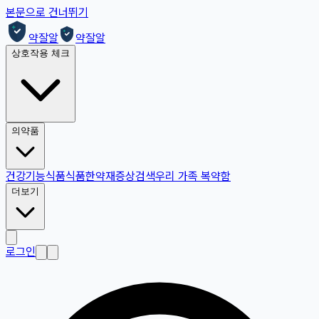
본문으로 건너뛰기
약잘알
약잘알
상호작용 체크
의약품
건강기능식품
식품
한약재
증상검색
우리 가족 복약함
더보기
로그인