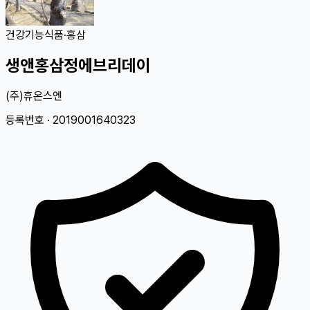
건강기능식품
·
홍삼
생앤홍삼정에브리데이
(주)휴온스엔
등록번호 ·
2019001640323