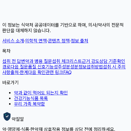
이 정보는 식약처 공공데이터를 기반으로 하며, 의사/약사의 전문적
판단을 대체하지 않습니다.
서비스 소개
·
의학적 면책
·
콘텐츠 정책
·
정보 출처
목차
섭취 전 답변
약과 병용 질문
섭취 체크리스트
근거 강도
상담 기준
확인
경로
다음 질문
품질 신호
기능성
주성분
성분정보
섭취방법
섭취 시 주의
사항
출처·한계
다음 확인
관련 링크
FAQ
바로가기
약과 같이 먹어도 되는지 확인
건강기능식품 목록
우리 가족 복약함
약잘알
약·영양제·식품·한약재 상호작용 정보를 상담 전에 정리하세요.