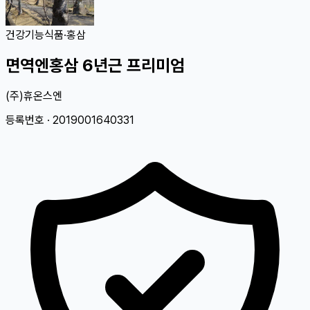
건강기능식품
·
홍삼
면역엔홍삼 6년근 프리미엄
(주)휴온스엔
등록번호 ·
2019001640331