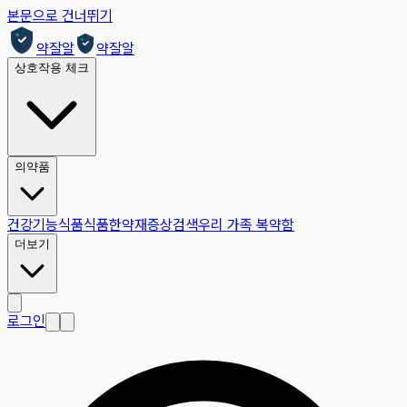
본문으로 건너뛰기
약잘알
약잘알
상호작용 체크
의약품
건강기능식품
식품
한약재
증상검색
우리 가족 복약함
더보기
로그인