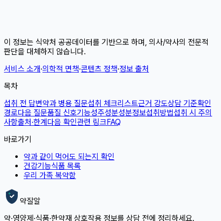
이 정보는 식약처 공공데이터를 기반으로 하며, 의사/약사의 전문적
판단을 대체하지 않습니다.
서비스 소개
·
의학적 면책
·
콘텐츠 정책
·
정보 출처
목차
섭취 전 답변
약과 병용 질문
섭취 체크리스트
근거 강도
상담 기준
확인
경로
다음 질문
품질 신호
기능성
주성분
성분정보
섭취방법
섭취 시 주의
사항
출처·한계
다음 확인
관련 링크
FAQ
바로가기
약과 같이 먹어도 되는지 확인
건강기능식품 목록
우리 가족 복약함
약잘알
약·영양제·식품·한약재 상호작용 정보를 상담 전에 정리하세요.