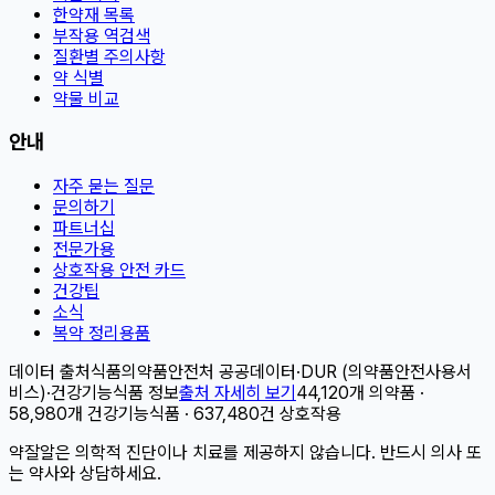
한약재 목록
부작용 역검색
질환별 주의사항
약 식별
약물 비교
안내
자주 묻는 질문
문의하기
파트너십
전문가용
상호작용 안전 카드
건강팁
소식
복약 정리용품
데이터 출처
식품의약품안전처 공공데이터
·
DUR (의약품안전사용서
비스)
·
건강기능식품 정보
출처 자세히 보기
44,120개 의약품 ·
58,980개 건강기능식품 · 637,480건 상호작용
약잘알은 의학적 진단이나 치료를 제공하지 않습니다. 반드시 의사 또
는 약사와 상담하세요.