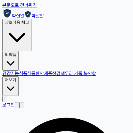
본문으로 건너뛰기
약잘알
약잘알
상호작용 체크
의약품
건강기능식품
식품
한약재
증상검색
우리 가족 복약함
더보기
로그인