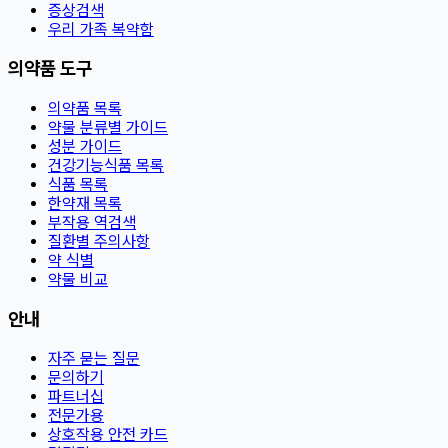
증상검색
우리 가족 복약함
의약품 도구
의약품 목록
약물 분류별 가이드
성분 가이드
건강기능식품 목록
식품 목록
한약재 목록
부작용 역검색
질환별 주의사항
약 식별
약물 비교
안내
자주 묻는 질문
문의하기
파트너십
전문가용
상호작용 안전 카드