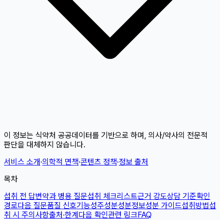
이 정보는 식약처 공공데이터를 기반으로 하며, 의사/약사의 전문적
판단을 대체하지 않습니다.
서비스 소개
·
의학적 면책
·
콘텐츠 정책
·
정보 출처
목차
섭취 전 답변
약과 병용 질문
섭취 체크리스트
근거 강도
상담 기준
확인
경로
다음 질문
품질 신호
기능성
주성분
성분정보
성분 가이드
섭취방법
섭
취 시 주의사항
출처·한계
다음 확인
관련 링크
FAQ