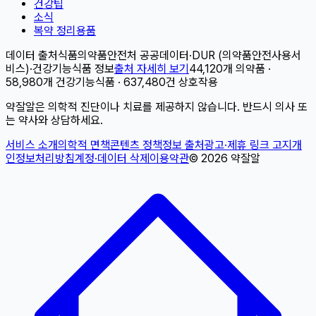
건강팁
소식
복약 정리용품
데이터 출처
식품의약품안전처 공공데이터
·
DUR (의약품안전사용서
비스)
·
건강기능식품 정보
출처 자세히 보기
44,120개 의약품 ·
58,980개 건강기능식품 · 637,480건 상호작용
약잘알은 의학적 진단이나 치료를 제공하지 않습니다. 반드시 의사 또
는 약사와 상담하세요.
서비스 소개
의학적 면책
콘텐츠 정책
정보 출처
광고·제휴 링크 고지
개
인정보처리방침
계정·데이터 삭제
이용약관
©
2026
약잘알