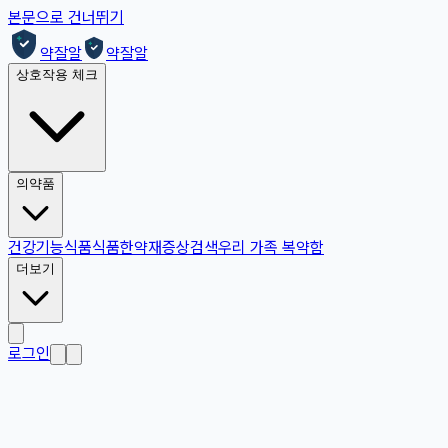
본문으로 건너뛰기
약잘알
약잘알
상호작용 체크
의약품
건강기능식품
식품
한약재
증상검색
우리 가족 복약함
더보기
로그인