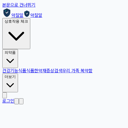
본문으로 건너뛰기
약잘알
약잘알
상호작용 체크
의약품
건강기능식품
식품
한약재
증상검색
우리 가족 복약함
더보기
로그인