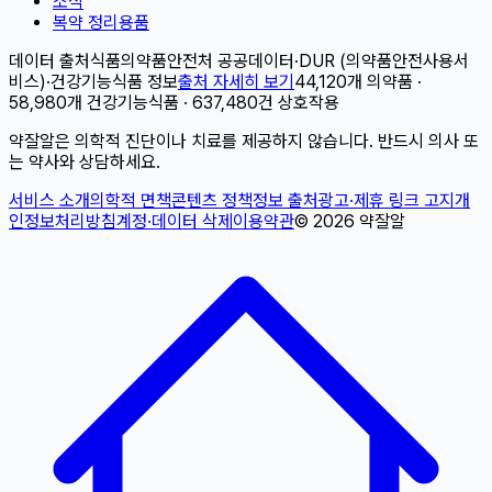
소식
복약 정리용품
데이터 출처
식품의약품안전처 공공데이터
·
DUR (의약품안전사용서
비스)
·
건강기능식품 정보
출처 자세히 보기
44,120개 의약품 ·
58,980개 건강기능식품 · 637,480건 상호작용
약잘알은 의학적 진단이나 치료를 제공하지 않습니다. 반드시 의사 또
는 약사와 상담하세요.
서비스 소개
의학적 면책
콘텐츠 정책
정보 출처
광고·제휴 링크 고지
개
인정보처리방침
계정·데이터 삭제
이용약관
©
2026
약잘알