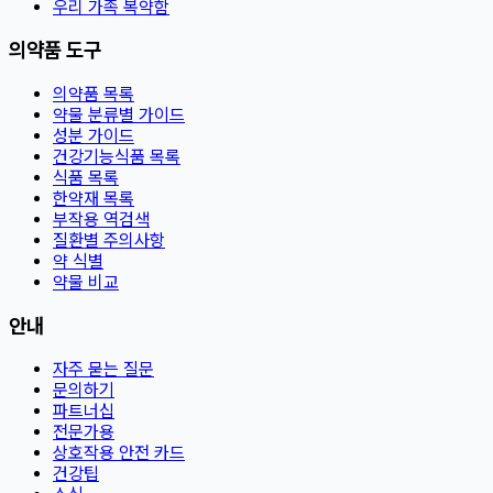
우리 가족 복약함
의약품 도구
의약품 목록
약물 분류별 가이드
성분 가이드
건강기능식품 목록
식품 목록
한약재 목록
부작용 역검색
질환별 주의사항
약 식별
약물 비교
안내
자주 묻는 질문
문의하기
파트너십
전문가용
상호작용 안전 카드
건강팁