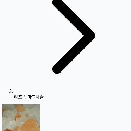
리포좀 마그네슘