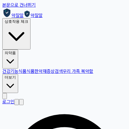
본문으로 건너뛰기
약잘알
약잘알
상호작용 체크
의약품
건강기능식품
식품
한약재
증상검색
우리 가족 복약함
더보기
로그인