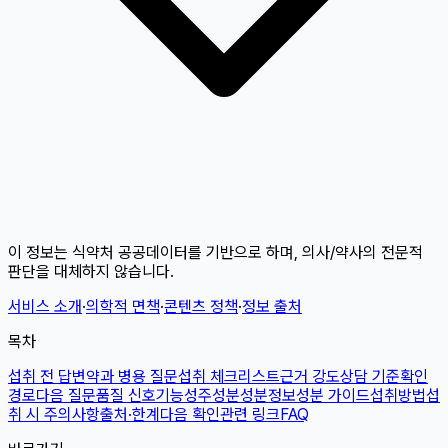
이 정보는 식약처 공공데이터를 기반으로 하며, 의사/약사의 전문적
판단을 대체하지 않습니다.
서비스 소개
·
의학적 면책
·
콘텐츠 정책
·
정보 출처
목차
섭취 전 답변
약과 병용 질문
섭취 체크리스트
근거 강도
상담 기준
확인
경로
다음 질문
품질 신호
기능성
주성분
성분정보
성분 가이드
섭취방법
섭
취 시 주의사항
출처·한계
다음 확인
관련 링크
FAQ