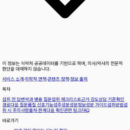
이 정보는 식약처 공공데이터를 기반으로 하며, 의사/약사의 전문적
판단을 대체하지 않습니다.
서비스 소개
·
의학적 면책
·
콘텐츠 정책
·
정보 출처
목차
섭취 전 답변
약과 병용 질문
섭취 체크리스트
근거 강도
상담 기준
확인
경로
다음 질문
품질 신호
기능성
주성분
성분정보
성분 가이드
섭취방법
섭
취 시 주의사항
출처·한계
다음 확인
관련 링크
FAQ
바로가기