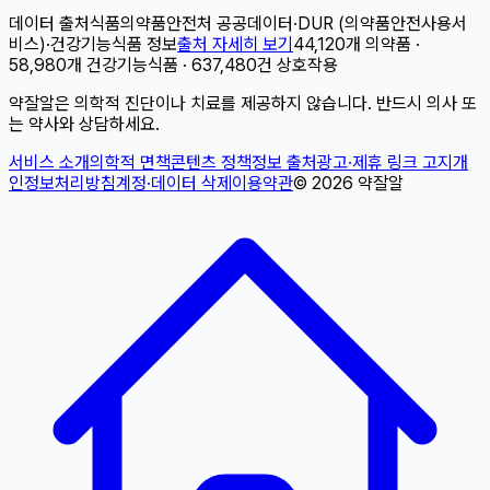
데이터 출처
식품의약품안전처 공공데이터
·
DUR (의약품안전사용서
비스)
·
건강기능식품 정보
출처 자세히 보기
44,120개 의약품 ·
58,980개 건강기능식품 · 637,480건 상호작용
약잘알은 의학적 진단이나 치료를 제공하지 않습니다. 반드시 의사 또
는 약사와 상담하세요.
서비스 소개
의학적 면책
콘텐츠 정책
정보 출처
광고·제휴 링크 고지
개
인정보처리방침
계정·데이터 삭제
이용약관
©
2026
약잘알