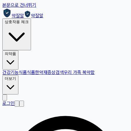
본문으로 건너뛰기
약잘알
약잘알
상호작용 체크
의약품
건강기능식품
식품
한약재
증상검색
우리 가족 복약함
더보기
로그인