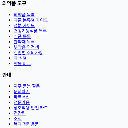
의약품 도구
의약품 목록
약물 분류별 가이드
성분 가이드
건강기능식품 목록
식품 목록
한약재 목록
부작용 역검색
질환별 주의사항
약 식별
약물 비교
안내
자주 묻는 질문
문의하기
파트너십
전문가용
상호작용 안전 카드
건강팁
소식
복약 정리용품