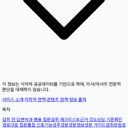
이 정보는 식약처 공공데이터를 기반으로 하며, 의사/약사의 전문적
판단을 대체하지 않습니다.
서비스 소개
·
의학적 면책
·
콘텐츠 정책
·
정보 출처
목차
섭취 전 답변
약과 병용 질문
섭취 체크리스트
근거 강도
상담 기준
확인
경로
다음 질문
품질 신호
기능성
주성분
성분정보
성분 가이드
섭취방법
섭