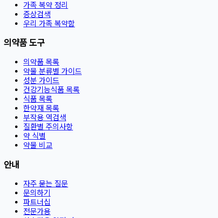
가족 복약 정리
증상검색
우리 가족 복약함
의약품 도구
의약품 목록
약물 분류별 가이드
성분 가이드
건강기능식품 목록
식품 목록
한약재 목록
부작용 역검색
질환별 주의사항
약 식별
약물 비교
안내
자주 묻는 질문
문의하기
파트너십
전문가용