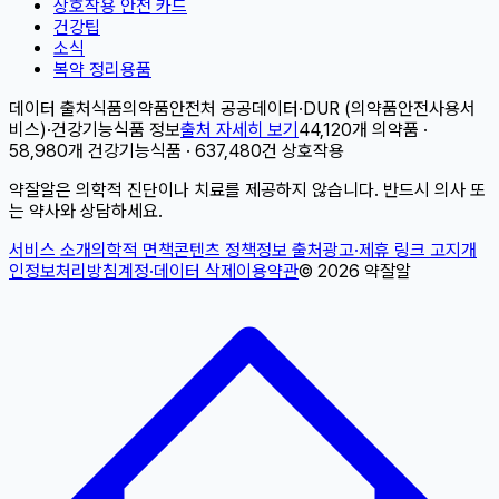
상호작용 안전 카드
건강팁
소식
복약 정리용품
데이터 출처
식품의약품안전처 공공데이터
·
DUR (의약품안전사용서
비스)
·
건강기능식품 정보
출처 자세히 보기
44,120개 의약품 ·
58,980개 건강기능식품 · 637,480건 상호작용
약잘알은 의학적 진단이나 치료를 제공하지 않습니다. 반드시 의사 또
는 약사와 상담하세요.
서비스 소개
의학적 면책
콘텐츠 정책
정보 출처
광고·제휴 링크 고지
개
인정보처리방침
계정·데이터 삭제
이용약관
©
2026
약잘알