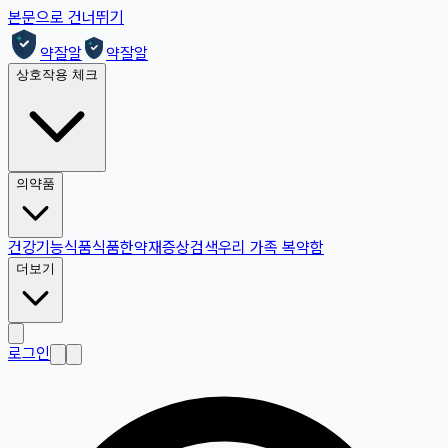
본문으로 건너뛰기
약잘알
약잘알
상호작용 체크
의약품
건강기능식품
식품
한약재
증상검색
우리 가족 복약함
더보기
로그인