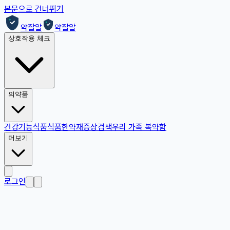
본문으로 건너뛰기
약잘알
약잘알
상호작용 체크
의약품
건강기능식품
식품
한약재
증상검색
우리 가족 복약함
더보기
로그인