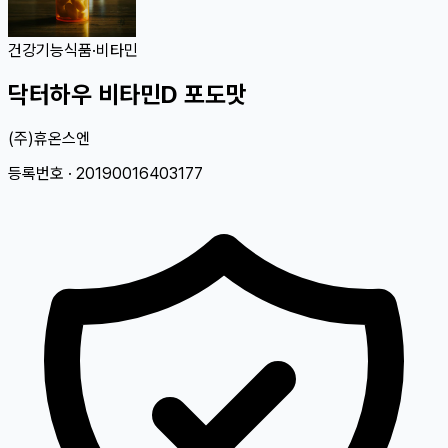
건강기능식품
·
비타민
닥터하우 비타민D 포도맛
(주)휴온스엔
등록번호 ·
20190016403177