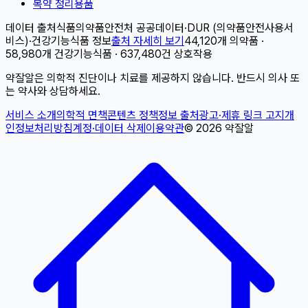
복약 정리용품
데이터 출처
식품의약품안전처 공공데이터
·
DUR (의약품안전사용서
비스)
·
건강기능식품 정보
출처 자세히 보기
44,120개 의약품 ·
58,980개 건강기능식품 · 637,480건 상호작용
약잘알은 의학적 진단이나 치료를 제공하지 않습니다. 반드시 의사 또
는 약사와 상담하세요.
서비스 소개
의학적 면책
콘텐츠 정책
정보 출처
광고·제휴 링크 고지
개
인정보처리방침
계정·데이터 삭제
이용약관
©
2026
약잘알