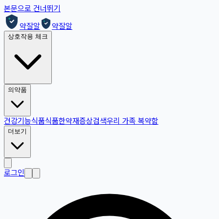
본문으로 건너뛰기
약잘알
약잘알
상호작용 체크
의약품
건강기능식품
식품
한약재
증상검색
우리 가족 복약함
더보기
로그인