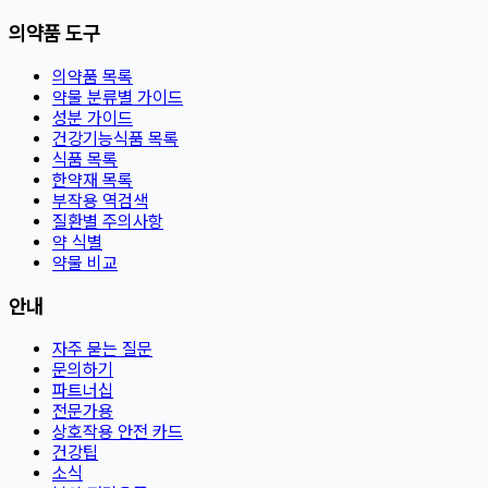
의약품 도구
의약품 목록
약물 분류별 가이드
성분 가이드
건강기능식품 목록
식품 목록
한약재 목록
부작용 역검색
질환별 주의사항
약 식별
약물 비교
안내
자주 묻는 질문
문의하기
파트너십
전문가용
상호작용 안전 카드
건강팁
소식