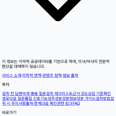
이 정보는 식약처 공공데이터를 기반으로 하며, 의사/약사의 전문적
판단을 대체하지 않습니다.
서비스 소개
·
의학적 면책
·
콘텐츠 정책
·
정보 출처
목차
섭취 전 답변
약과 병용 질문
섭취 체크리스트
근거 강도
상담 기준
확인
경로
다음 질문
품질 신호
기능성
주성분
성분정보
성분 가이드
섭취방법
섭
취 시 주의사항
출처·한계
다음 확인
관련 링크
FAQ
바로가기