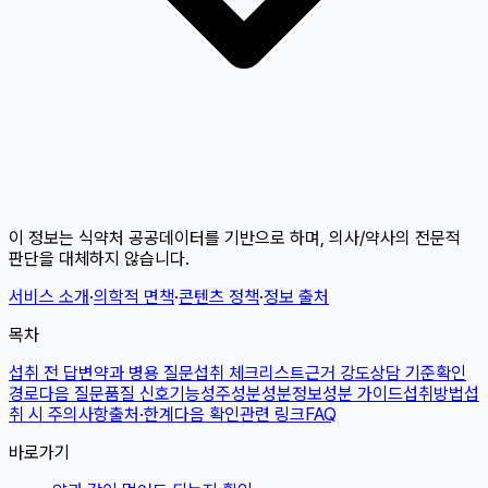
이 정보는 식약처 공공데이터를 기반으로 하며, 의사/약사의 전문적
판단을 대체하지 않습니다.
서비스 소개
·
의학적 면책
·
콘텐츠 정책
·
정보 출처
목차
섭취 전 답변
약과 병용 질문
섭취 체크리스트
근거 강도
상담 기준
확인
경로
다음 질문
품질 신호
기능성
주성분
성분정보
성분 가이드
섭취방법
섭
취 시 주의사항
출처·한계
다음 확인
관련 링크
FAQ
바로가기