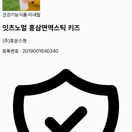
건강기능식품
·
미네랄
잇츠노멀 홍삼면역스틱 키즈
(주)휴온스엔
등록번호 ·
2019001640340