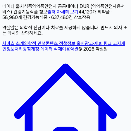
데이터 출처
식품의약품안전처 공공데이터
·
DUR (의약품안전사용서
비스)
·
건강기능식품 정보
출처 자세히 보기
44,120개 의약품 ·
58,980개 건강기능식품 · 637,480건 상호작용
약잘알은 의학적 진단이나 치료를 제공하지 않습니다. 반드시 의사 또
는 약사와 상담하세요.
서비스 소개
의학적 면책
콘텐츠 정책
정보 출처
광고·제휴 링크 고지
개
인정보처리방침
계정·데이터 삭제
이용약관
©
2026
약잘알