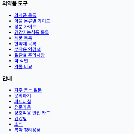
의약품 도구
의약품 목록
약물 분류별 가이드
성분 가이드
건강기능식품 목록
식품 목록
한약재 목록
부작용 역검색
질환별 주의사항
약 식별
약물 비교
안내
자주 묻는 질문
문의하기
파트너십
전문가용
상호작용 안전 카드
건강팁
소식
복약 정리용품