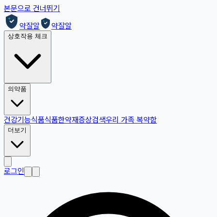
본문으로 건너뛰기
약잘알
약잘알
상호작용 체크
의약품
건강기능식품
식품
한약재
증상검색
우리 가족 복약함
더보기
로그인