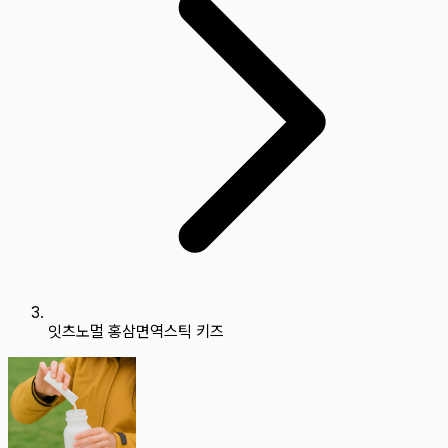
잇츠노멀 홍삼면역스틱 키즈