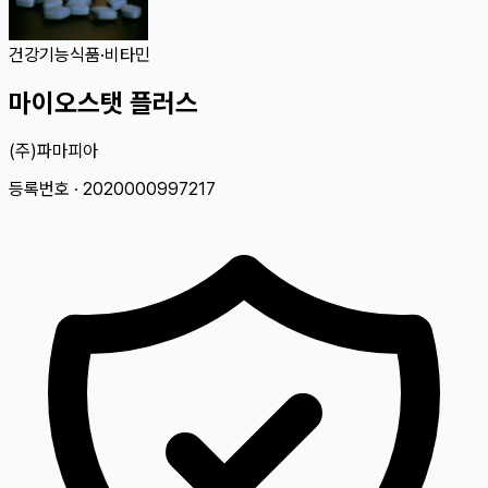
건강기능식품
·
비타민
마이오스탯 플러스
(주)파마피아
등록번호 ·
2020000997217