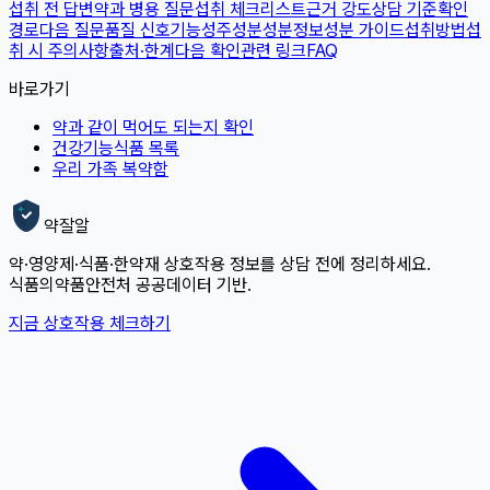
섭취 전 답변
약과 병용 질문
섭취 체크리스트
근거 강도
상담 기준
확인
경로
다음 질문
품질 신호
기능성
주성분
성분정보
성분 가이드
섭취방법
섭
취 시 주의사항
출처·한계
다음 확인
관련 링크
FAQ
바로가기
약과 같이 먹어도 되는지 확인
건강기능식품 목록
우리 가족 복약함
약잘알
약·영양제·식품·한약재 상호작용 정보를 상담 전에 정리하세요.
식품의약품안전처 공공데이터 기반.
지금 상호작용 체크하기