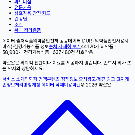
파트너십
전문가용
상호작용 안전 카드
건강팁
소식
복약 정리용품
데이터 출처
식품의약품안전처 공공데이터
·
DUR (의약품안전사용서
비스)
·
건강기능식품 정보
출처 자세히 보기
44,120개 의약품 ·
58,980개 건강기능식품 · 637,480건 상호작용
약잘알은 의학적 진단이나 치료를 제공하지 않습니다. 반드시 의사 또
는 약사와 상담하세요.
서비스 소개
의학적 면책
콘텐츠 정책
정보 출처
광고·제휴 링크 고지
개
인정보처리방침
계정·데이터 삭제
이용약관
©
2026
약잘알