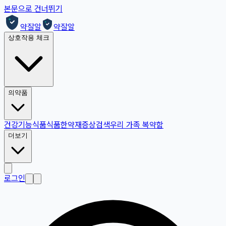
본문으로 건너뛰기
약잘알
약잘알
상호작용 체크
의약품
건강기능식품
식품
한약재
증상검색
우리 가족 복약함
더보기
로그인